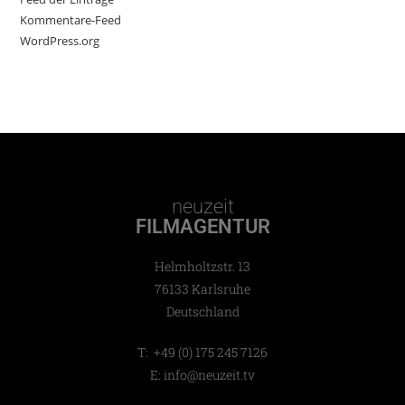
Kommentare-Feed
WordPress.org
neuzeit
FILMAGENTUR
Helmholtzstr. 13
76133 Karlsruhe
Deutschland
T: +49 (0) 175 245 7126
E: info@neuzeit.tv